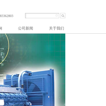
提供柴油发电系统工程设计、安装、调试、维护和大修等一站式解决方案。
3362803
例
公司新闻
关于我们
业
公司简介
心
公司里程碑
业
使命和价值观
空管制
公司文化
统
资质文件
起动
发电站
井台
业