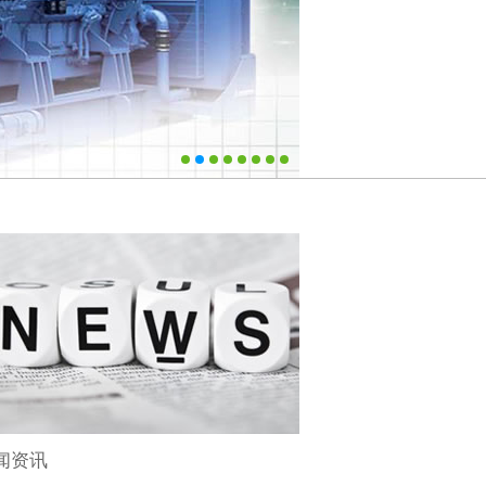
业楼宇
业
输
闻资讯