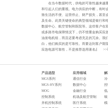
在当今数据时代，供电的可靠性越来越
和引起人们的重视。电力供应的中断，有时
致生活的不便、运营停止、财产损失，甚至
及生命。此类关键使命的典型领域是银行和
数据中心、航空管制和医院等。这些客户在
或多路市电保障情况下，仍不惜重金购买应
油发电机组，而且还要考虑充足的冗余。我
白，他们购买的是可靠性。而要达到客户期
>>
应急电源可靠性，不是推荐选用著名品牌的
机组那么简单，而是为客户提供整套系统设
全面解决方案。 三菱重工及其代理商合
程，以实际的经验和实绩为基础，满足客户
靠性的期望贯穿于全面解决方案的整个过程
产品选型
应用领域
解
包括工程的规划、详细的设计技术浅谈、设
MGS系列
通信行业
冷
制造、工程安装、设备调试、操作和维护指
MGS-HV系列
数据中心
控
配合设计院和咨询公司进行系统的全面调查 √
MOG
金融行业
低
设计院、咨询公司或客户技术部门了解电力
控制系统
机场及航空管制
噪
√ 适用的法律、法规、 标准和指令 √ 现场安
并机控制系统
医疗系统
模
件、运行环境条件的勘察 √ 电力需求综合分析