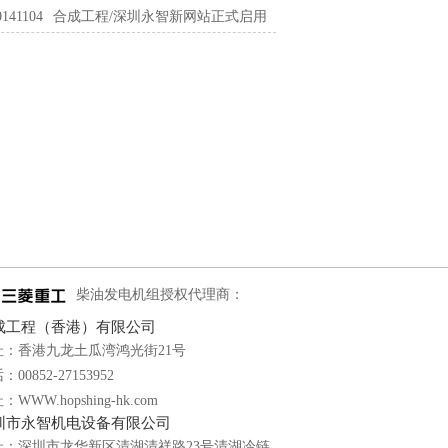
0141104
合成工程/深圳永智新网站正式启用
柴油发电机组授权代理商：
成工程（香港）有限公司
址：香港九龙土瓜湾鸿光街21号
：00852-27153952
：WWW.hopshing-hk.com
圳市永智机电设备有限公司
址：深圳市龙华新区清湖清祥路23号清湖冷链