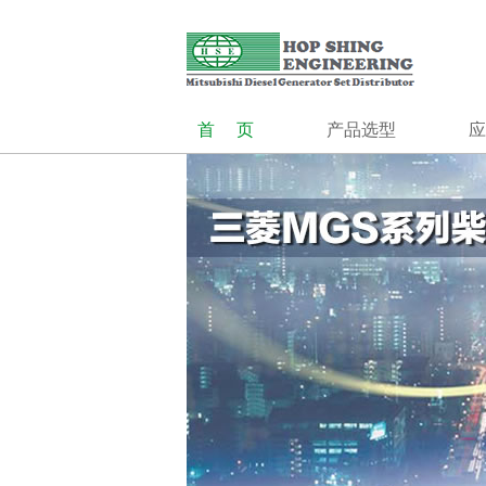
合成工程（香港）有限公司创立1985年,前身为香港最大的发电机组
合成工程
发电系统
MGS系列
MGS-HV系列
首页
产品选型
应
MOG
MGS系列
控制系统
并机控制
MGS-HV系列
切换开关
MOG
控制系统
机场
并机控制系统
切换开关柜
发
独立
油