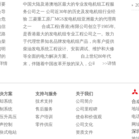
重要
中国大陆及港澳地区最大的专业发电机组工程服
2
会导
务公司之一 公司近30年的历史及发电机组行业经
会危
验 三菱重工原厂MGS发电机组亚洲最大的代理商
电信
之一 合成工程(香港)有限公司创立于1985年,
双路
是香港最大的发电机组专业工程公司之一。致力
急柴
于代理世界知名品牌发电机组产品，向客户提供
们明
柴油发电系统工程设计、安装调试、维护和大修
望的
等全面的电力解决方案。 自上世纪80年代
详情
>>
详情
发电
末，伴随着中国改革开放的深入，公司将业务重
计和
心转向拓展内地市场。先后在深圳、东莞、上
成工
海、杭州、西安、北京、武汉、福州和成都设立
对可
分公司或办事处，形成了覆盖华南、华东、华
。这
北、和西北的营销及服务网络。 2000年，在
决方案
支持与服务
关于我们
备的
深圳市注册成立深圳市永智机电设备有限公司，
却系统
技术支持
公司简介
合
导。
负责总公司在中国大陆业务的发展和管理。
地
制系统
售后服务
公司里程碑
 向
近30年来，我们已经向许多国内重点建设项目、
电话
压升高压
客户培训
使命和价值观
需求
中外大型企业、国际EPC公司等提供了柴油发电
网址
声控制
零件供应
公司文化
装条
系统和配套工程。其中有深圳大亚湾核电站、上
深
块式电站
资质文件
 √
海浦东国际机场、中国联通、华为科技、中国银
地