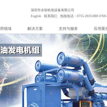
安装和保养工程公司之一。致力于代理世界知名品牌发电机组产品，向客户
深圳市永智机电设备有限公司
English
联系我们
热线电话：0755-29351889 0769-8
用领域
解决方案
支持与服务
应用案
通信行业
冷却系统
技术支持
通信行
数据中心
控制系统
售后服务
数据中
金融行业
低压升高压
客户培训
金融行
及航空管制
噪声控制
零件供应
机场及航
医疗系统
模块式电站
医疗系
电厂黑起动
发电厂黑
柴油发电站
独立柴油
田钻井台
油田钻
制造业
制造