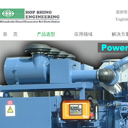
合成工程（香港）有限公司创立1985年,前身为香港最大的发电机组安
统工程设计、安装、调试、维护和大修等一站式解决方案。
深圳市
合成工程
English
发电系统
MGS系列
首页
产品选型
应用领域
解决方
MGS-HV系列
MGS系列
通信行业
冷却系
MOG
控制系统
MGS-HV系列
数据中心
控制系
并机控制
MOG
金融行业
低压升高
切换开关
控制系统
机场及航空管制
噪声控
并机控制系统
医疗系统
模块式电
切换开关柜
发电厂黑起动
独立柴油发电站
油田钻井台
制造业