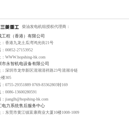
柴油发电机组授权代理商：
成工程（香港）有限公司
址：香港九龙土瓜湾鸿光街21号
：00852-27153952
：WWW.hopshing-hk.com
圳市永智机电设备有限公司
址：深圳市龙华新区清湖清祥路23号清湖冷链
楼305
0755-29351889 0769-83362803转169
0086-13600280591
jianglh@hopshing-hk.com
汇电力系统售后服务中心
：东莞市黄江镇富康商业大厦10楼1008-1009