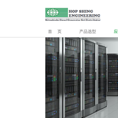
合成工程（香港）有限公司创立1985年,前身为香港最大的发电机组
合成工程
发电系统
MGS系列
MGS-HV系列
首页
产品选型
应
MOG
MGS系列
控制系统
并机控制
MGS-HV系列
切换开关
MOG
控制系统
机场
并机控制系统
切换开关柜
发
独立
油