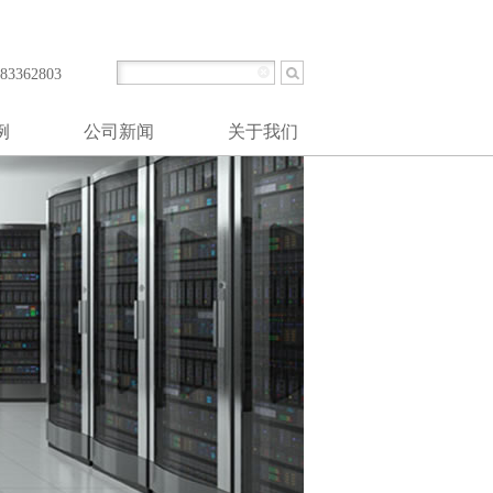
提供柴油发电系统工程设计、安装、调试、维护和大修等一站式解决方案。
3362803
例
公司新闻
关于我们
业
公司简介
心
公司里程碑
业
使命和价值观
空管制
公司文化
统
资质文件
起动
发电站
井台
业