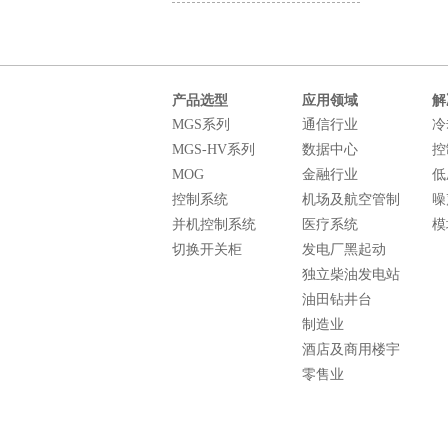
产品选型
应用领域
解
MGS系列
通信行业
冷
MGS-HV系列
数据中心
控
MOG
金融行业
低
控制系统
机场及航空管制
噪
并机控制系统
医疗系统
模
切换开关柜
发电厂黑起动
独立柴油发电站
油田钻井台
制造业
酒店及商用楼宇
零售业