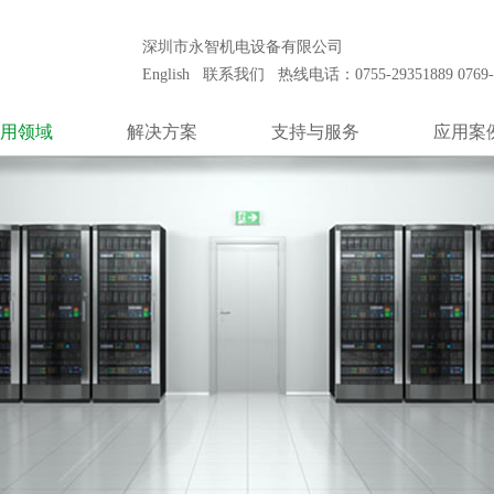
安装和保养工程公司之一。致力于代理世界知名品牌发电机组产品，向客户
深圳市永智机电设备有限公司
English
联系我们
热线电话：0755-29351889 0769-8
用领域
解决方案
支持与服务
应用案
通信行业
冷却系统
技术支持
通信行
数据中心
控制系统
售后服务
数据中
金融行业
低压升高压
客户培训
金融行
及航空管制
噪声控制
零件供应
机场及航
医疗系统
模块式电站
医疗系
电厂黑起动
发电厂黑
柴油发电站
独立柴油
田钻井台
油田钻
制造业
制造