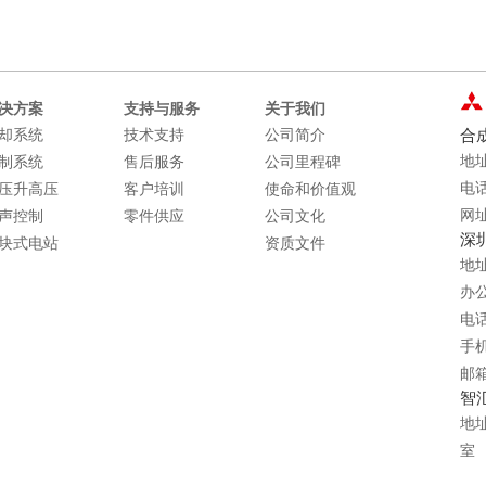
决方案
支持与服务
关于我们
却系统
技术支持
公司简介
合
地
制系统
售后服务
公司里程碑
电话
压升高压
客户培训
使命和价值观
网址
声控制
零件供应
公司文化
深
块式电站
资质文件
地
办公
电话：
手机：
邮箱：
智
地址
室