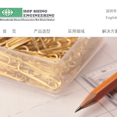
合成工程（香港）有限公司创立1985年,前身为香港最大的发电机组安
统工程设计、安装、调试、维护和大修等一站式解决方案。
深圳市
合成工程
English
发电系统
MGS系列
首页
产品选型
应用领域
解决方
MGS-HV系列
MGS系列
通信行业
冷却系
MOG
控制系统
MGS-HV系列
数据中心
控制系
并机控制
MOG
金融行业
低压升高
切换开关
控制系统
机场及航空管制
噪声控
并机控制系统
医疗系统
模块式电
切换开关柜
发电厂黑起动
独立柴油发电站
油田钻井台
制造业