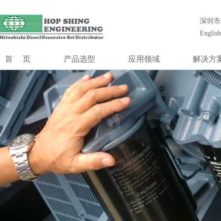
合成工程（香港）有限公司创立1985年,前身为香港最大的发电机组安
统工程设计、安装、调试、维护和大修等一站式解决方案。
深圳市
合成工程
English
发电系统
MGS系列
首页
产品选型
应用领域
解决方
MGS-HV系列
MGS系列
通信行业
冷却系
MOG
控制系统
MGS-HV系列
数据中心
控制系
并机控制
MOG
金融行业
低压升高
切换开关
控制系统
机场及航空管制
噪声控
并机控制系统
医疗系统
模块式电
切换开关柜
发电厂黑起动
独立柴油发电站
油田钻井台
制造业