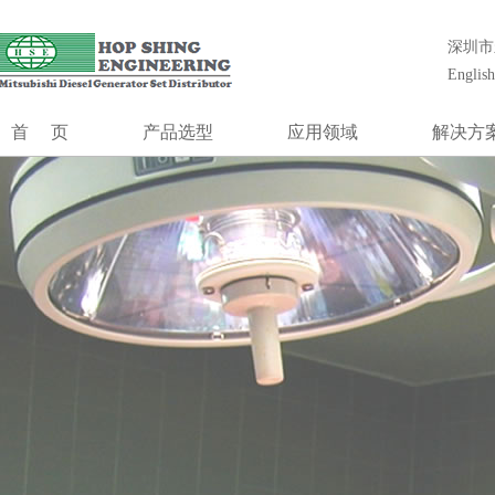
合成工程（香港）有限公司创立1985年,前身为香港最大的发电机组安
统工程设计、安装、调试、维护和大修等一站式解决方案。
深圳市
合成工程
English
发电系统
MGS系列
首页
产品选型
应用领域
解决方
MGS-HV系列
MGS系列
通信行业
冷却系
MOG
控制系统
MGS-HV系列
数据中心
控制系
并机控制
MOG
金融行业
低压升高
切换开关
控制系统
机场及航空管制
噪声控
并机控制系统
医疗系统
模块式电
切换开关柜
发电厂黑起动
独立柴油发电站
油田钻井台
制造业