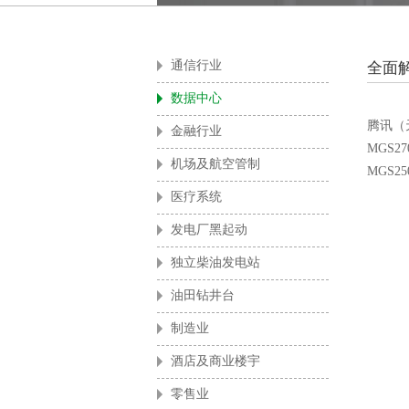
酒店
通信行业
全面
数据中心
腾讯（
金融行业
MGS270
机场及航空管制
MGS250
医疗系统
发电厂黑起动
独立柴油发电站
油田钻井台
制造业
酒店及商业楼宇
零售业