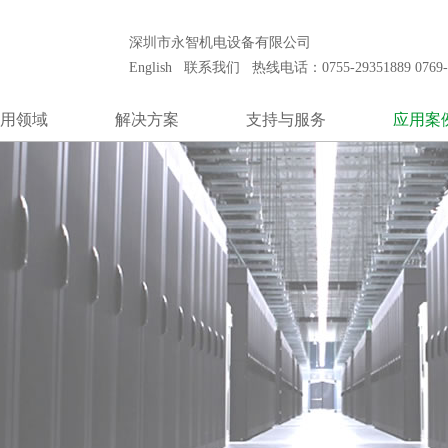
安装和保养工程公司之一。致力于代理世界知名品牌发电机组产品，向客户
深圳市永智机电设备有限公司
English
联系我们
热线电话：0755-29351889 0769-8
用领域
解决方案
支持与服务
应用案
通信行业
冷却系统
技术支持
通信行
数据中心
控制系统
售后服务
数据中
金融行业
低压升高压
客户培训
金融行
及航空管制
噪声控制
零件供应
机场及航
医疗系统
模块式电站
医疗系
电厂黑起动
发电厂黑
柴油发电站
独立柴油
田钻井台
油田钻
制造业
制造