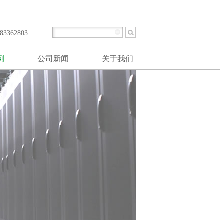
提供柴油发电系统工程设计、安装、调试、维护和大修等一站式解决方案。
3362803
例
公司新闻
关于我们
业
公司简介
心
公司里程碑
业
使命和价值观
空管制
公司文化
统
资质文件
起动
发电站
井台
业