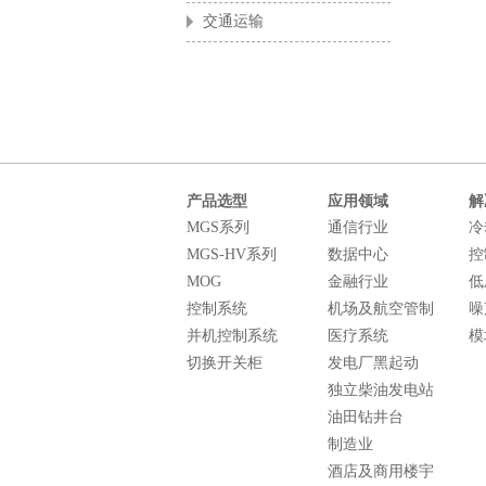
交通运输
产品选型
应用领域
解
MGS系列
通信行业
冷
MGS-HV系列
数据中心
控
MOG
金融行业
低
控制系统
机场及航空管制
噪
并机控制系统
医疗系统
模
切换开关柜
发电厂黑起动
独立柴油发电站
油田钻井台
制造业
酒店及商用楼宇