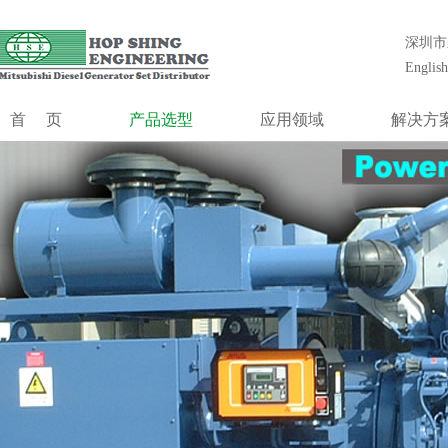
合成工程（香港）有限公司创立1985年,前身为香港最大的发电机组安
统工程设计、安装、调试、维护和大修等一站式解决方案。
深圳市
合成工程
English
发电系统
MGS系列
首页
产品选型
应用领域
解决方
MGS-HV系列
MGS系列
通信行业
冷却系
MOG
控制系统
MGS-HV系列
数据中心
控制系
并机控制
MOG
金融行业
低压升高
切换开关
控制系统
机场及航空管制
噪声控
并机控制系统
医疗系统
模块式电
切换开关柜
发电厂黑起动
独立柴油发电站
油田钻井台
制造业