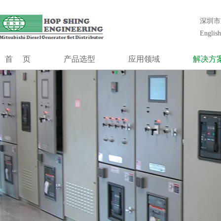
合成工程（香港）有限公司创立1985年,前身为香港最大的发电机组安
统工程设计、安装、调试、维护和大修等一站式解决方案。
深圳市
合成工程
English
发电系统
MGS系列
首页
产品选型
应用领域
解决方
MGS-HV系列
MGS系列
通信行业
冷却系
MOG
控制系统
MGS-HV系列
数据中心
控制系
并机控制
MOG
金融行业
低压升高
切换开关
控制系统
机场及航空管制
噪声控
并机控制系统
医疗系统
模块式电
切换开关柜
发电厂黑起动
独立柴油发电站
油田钻井台
制造业